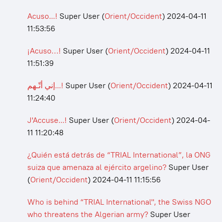
Acuso...!
Super User
(
Orient/Occident
)
2024-04-11
11:53:56
¡Acuso…!
Super User
(
Orient/Occident
)
2024-04-11
11:51:39
إني أتّـهم...!
Super User
(
Orient/Occident
)
2024-04-11
11:24:40
J'Accuse...!
Super User
(
Orient/Occident
)
2024-04-
11 11:20:48
¿Quién está detrás de “TRIAL International”, la ONG
suiza que amenaza al ejército argelino?
Super User
(
Orient/Occident
)
2024-04-11 11:15:56
Who is behind “TRIAL International", the Swiss NGO
who threatens the Algerian army?
Super User