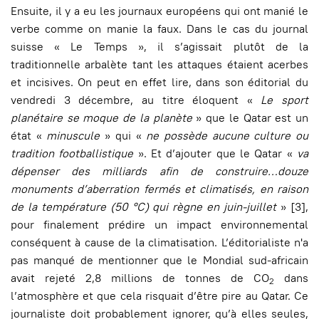
Ensuite, il y a eu les journaux européens qui ont manié le
verbe comme on manie la faux. Dans le cas du journal
suisse « Le Temps », il s’agissait plutôt de la
traditionnelle arbalète tant les attaques étaient acerbes
et incisives. On peut en effet lire, dans son éditorial du
vendredi 3 décembre, au titre éloquent «
Le sport
planétaire se moque de la planète
» que le Qatar est un
état «
minuscule
» qui «
ne possède aucune culture ou
tradition footballistique
». Et d’ajouter que le Qatar «
va
dépenser des milliards afin de construire…douze
monuments d’aberration fermés et climatisés, en raison
de la température (50 °C) qui règne en juin-juillet
» [3],
pour finalement prédire un impact environnemental
conséquent à cause de la climatisation. L’éditorialiste n'a
pas manqué de mentionner que le Mondial sud-africain
avait rejeté 2,8 millions de tonnes de CO
dans
2
l’atmosphère et que cela risquait d’être pire au Qatar. Ce
journaliste doit probablement ignorer, qu’à elles seules,