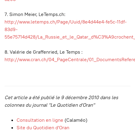
7. Simon Meier, LeTemps.ch:
http://www.letemps.ch/Page/Uuid/8e4d44e4-fe5c-11df-
83d9-
55e75714d428/La_Russie_et_le_Qatar_d%C3%A9crochent_
8. Valérie de Graffenried, Le Temps :
http://www.cran.ch/04_PageCentrale/01_DocumentsRefer
Cet article a été publié le 9 décembre 2010 dans les
colonnes du journal "Le Quotidien d'Oran"
Consultation en ligne
(Calaméo)
Site du Quotidien d'Oran