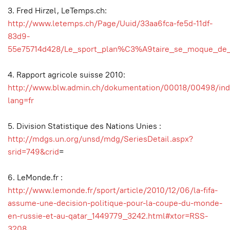
3. Fred Hirzel, LeTemps.ch:
http://www.letemps.ch/Page/Uuid/33aa6fca-fe5d-11df-
83d9-
55e75714d428/Le_sport_plan%C3%A9taire_se_moque_de
4. Rapport agricole suisse 2010:
http://www.blw.admin.ch/dokumentation/00018/00498/ind
lang=fr
5. Division Statistique des Nations Unies :
http://mdgs.un.org/unsd/mdg/SeriesDetail.aspx?
srid=749&crid
=
6. LeMonde.fr :
http://www.lemonde.fr/sport/article/2010/12/06/la-fifa-
assume-une-decision-politique-pour-la-coupe-du-monde-
en-russie-et-au-qatar_1449779_3242.html#xtor=RSS-
3208