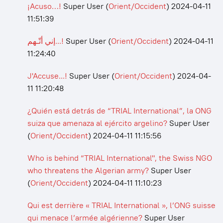
¡Acuso…!
Super User
(
Orient/Occident
)
2024-04-11
11:51:39
إني أتّـهم...!
Super User
(
Orient/Occident
)
2024-04-11
11:24:40
J'Accuse...!
Super User
(
Orient/Occident
)
2024-04-
11 11:20:48
¿Quién está detrás de “TRIAL International”, la ONG
suiza que amenaza al ejército argelino?
Super User
(
Orient/Occident
)
2024-04-11 11:15:56
Who is behind “TRIAL International", the Swiss NGO
who threatens the Algerian army?
Super User
(
Orient/Occident
)
2024-04-11 11:10:23
Qui est derrière « TRIAL International », l’ONG suisse
qui menace l’armée algérienne?
Super User