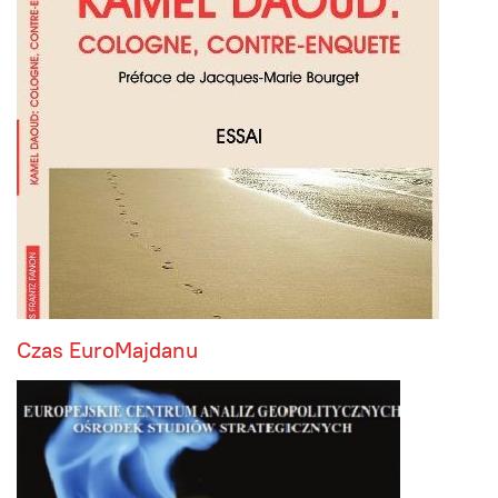
Czas EuroMajdanu