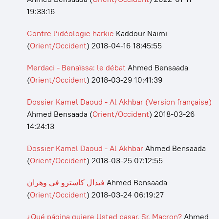
19:33:16
Contre l’idéologie harkie
Kaddour Naïmi
(
Orient/Occident
)
2018-04-16 18:45:55
Merdaci - Benaïssa: le débat
Ahmed Bensaada
(
Orient/Occident
)
2018-03-29 10:41:39
Dossier Kamel Daoud - Al Akhbar (Version française)
Ahmed Bensaada
(
Orient/Occident
)
2018-03-26
14:24:13
Dossier Kamel Daoud - Al Akhbar
Ahmed Bensaada
(
Orient/Occident
)
2018-03-25 07:12:55
فيدال كاسترو في وهران
Ahmed Bensaada
(
Orient/Occident
)
2018-03-24 06:19:27
¿Qué página quiere Usted pasar, Sr. Macron?
Ahmed