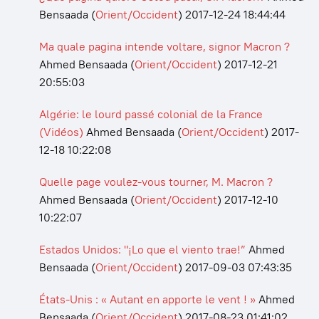
Bensaada
(
Orient/Occident
)
2017-12-24 18:44:44
Ma quale pagina intende voltare, signor Macron ?
Ahmed Bensaada
(
Orient/Occident
)
2017-12-21
20:55:03
Algérie: le lourd passé colonial de la France
(Vidéos)
Ahmed Bensaada
(
Orient/Occident
)
2017-
12-18 10:22:08
Quelle page voulez-vous tourner, M. Macron ?
Ahmed Bensaada
(
Orient/Occident
)
2017-12-10
10:22:07
Estados Unidos: "¡Lo que el viento trae!”
Ahmed
Bensaada
(
Orient/Occident
)
2017-09-03 07:43:35
États-Unis : « Autant en apporte le vent ! »
Ahmed
Bensaada
(
Orient/Occident
)
2017-08-23 01:41:02