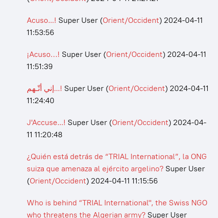
Acuso...!
Super User
(
Orient/Occident
)
2024-04-11
11:53:56
¡Acuso…!
Super User
(
Orient/Occident
)
2024-04-11
11:51:39
إني أتّـهم...!
Super User
(
Orient/Occident
)
2024-04-11
11:24:40
J'Accuse...!
Super User
(
Orient/Occident
)
2024-04-
11 11:20:48
¿Quién está detrás de “TRIAL International”, la ONG
suiza que amenaza al ejército argelino?
Super User
(
Orient/Occident
)
2024-04-11 11:15:56
Who is behind “TRIAL International", the Swiss NGO
who threatens the Algerian army?
Super User