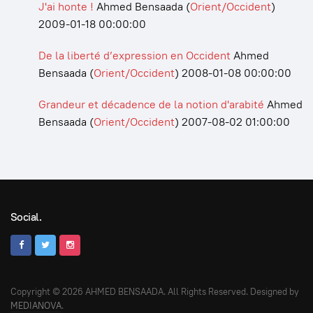
J'ai honte !
Ahmed Bensaada
(
Orient/Occident
)
2009-01-18 00:00:00
De la liberté d’expression en Occident
Ahmed
Bensaada
(
Orient/Occident
)
2008-01-08 00:00:00
Grandeur et décadence de la notion d'arabité
Ahmed
Bensaada
(
Orient/Occident
)
2007-08-02 01:00:00
Social.
Copyright © 2026 AHMED BENSAADA. All Rights Reserved. Designed by
MEDIANOVA
.