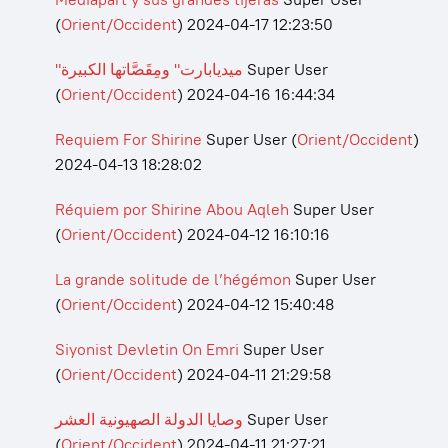
(
Orient/Occident
)
2024-04-17 12:23:50
"ميديابارت" ومِقَصَّاتها الكبيرة
Super User
(
Orient/Occident
)
2024-04-16 16:44:34
Requiem For Shirine
Super User
(
Orient/Occident
)
2024-04-13 18:28:02
Réquiem por Shirine Abou Aqleh
Super User
(
Orient/Occident
)
2024-04-12 16:10:16
La grande solitude de l’hégémon
Super User
(
Orient/Occident
)
2024-04-12 15:40:48
Siyonist Devletin On Emri
Super User
(
Orient/Occident
)
2024-04-11 21:29:58
وصايا الدولة الصهيونية العشر
Super User
(
Orient/Occident
)
2024-04-11 21:27:21