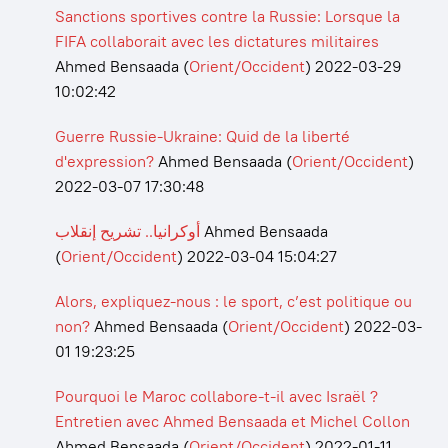
Sanctions sportives contre la Russie: Lorsque la
FIFA collaborait avec les dictatures militaires
Ahmed Bensaada
(
Orient/Occident
)
2022-03-29
10:02:42
Guerre Russie-Ukraine: Quid de la liberté
d'expression?
Ahmed Bensaada
(
Orient/Occident
)
2022-03-07 17:30:48
أوكرانيا.. تشريح إنقلاب
Ahmed Bensaada
(
Orient/Occident
)
2022-03-04 15:04:27
Alors, expliquez-nous : le sport, c’est politique ou
non?
Ahmed Bensaada
(
Orient/Occident
)
2022-03-
01 19:23:25
Pourquoi le Maroc collabore-t-il avec Israël ?
Entretien avec Ahmed Bensaada et Michel Collon
Ahmed Bensaada
(
Orient/Occident
)
2022-01-11