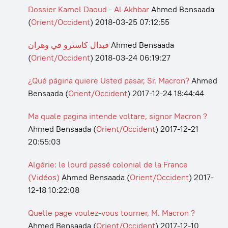
Dossier Kamel Daoud - Al Akhbar
Ahmed Bensaada
(
Orient/Occident
)
2018-03-25 07:12:55
فيدال كاسترو في وهران
Ahmed Bensaada
(
Orient/Occident
)
2018-03-24 06:19:27
¿Qué página quiere Usted pasar, Sr. Macron?
Ahmed
Bensaada
(
Orient/Occident
)
2017-12-24 18:44:44
Ma quale pagina intende voltare, signor Macron ?
Ahmed Bensaada
(
Orient/Occident
)
2017-12-21
20:55:03
Algérie: le lourd passé colonial de la France
(Vidéos)
Ahmed Bensaada
(
Orient/Occident
)
2017-
12-18 10:22:08
Quelle page voulez-vous tourner, M. Macron ?
Ahmed Bensaada
(
Orient/Occident
)
2017-12-10