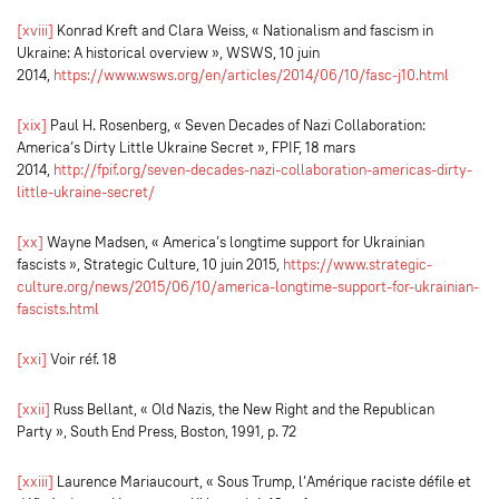
[xviii]
Konrad Kreft and Clara Weiss, « Nationalism and fascism in
Ukraine: A historical overview », WSWS, 10 juin
2014,
https://www.wsws.org/en/articles/2014/06/10/fasc-j10.html
[xix]
Paul H. Rosenberg, « Seven Decades of Nazi Collaboration:
America’s Dirty Little Ukraine Secret », FPIF, 18 mars
2014,
http://fpif.org/seven-decades-nazi-collaboration-americas-dirty-
little-ukraine-secret/
[xx]
Wayne Madsen, « America’s longtime support for Ukrainian
fascists », Strategic Culture, 10 juin 2015,
https://www.strategic-
culture.org/news/2015/06/10/america-longtime-support-for-ukrainian-
fascists.html
[xxi]
Voir réf. 18
[xxii]
Russ Bellant, « Old Nazis, the New Right and the Republican
Party », South End Press, Boston, 1991, p. 72
[xxiii]
Laurence Mariaucourt, « Sous Trump, l’Amérique raciste défile et