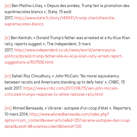
[ix]
Ben Mathis-Lilley, « Depuis des années, Trump fait la promotion des
suprémacistes blancs », Slate, 15 août
2017,
http://www.slate.fr/story/149931/trump-charlottesville-
supremacistes-blancs
[x]
Ben Kentish, « Donald Trump's father was arrested at a Ku Klux Klan
rally, reports suggest », The Independent, 3 mars
2017,
http://www.independent.co.uk/news/world/americas/us-
politics/donald-trump-father-kkk-ku-klux-klan-rally-arrest-report-
suggestions-a7607556.html
[xi]
Saheli Roy Choudhury, « John McCain: 'No moral equivalency
between racists and Americans standing up to defy hate' », CNBC, 15
août 2017,
https://www.cnbc.com/2017/08/15/sen-john-mccain-
criticized-trumps-response-to-white-national-rally.html
[xii]
Ahmed Bensaada, « Ukraine : autopsie d’un coup d’état », Reporters,
10 mars 2014,
http://www.ahmedbensaada.com/index.php?
option=com_content&view=article&id=257:ukraine-autopsie-dun-coup-
detat&catid=48:orientoccident&Itemid=120