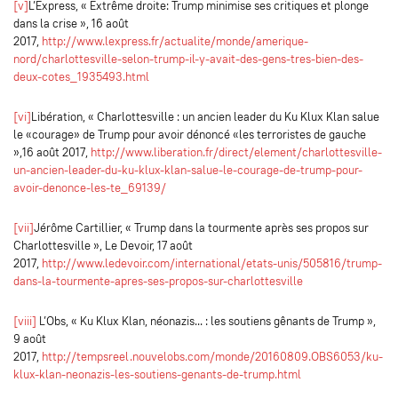
[v]
L’Express, « Extrême droite: Trump minimise ses critiques et plonge
dans la crise », 16 août
2017,
http://www.lexpress.fr/actualite/monde/amerique-
nord/charlottesville-selon-trump-il-y-avait-des-gens-tres-bien-des-
deux-cotes_1935493.html
[vi]
Libération, « Charlottesville : un ancien leader du Ku Klux Klan salue
le «courage» de Trump pour avoir dénoncé «les terroristes de gauche
»,16 août 2017,
http://www.liberation.fr/direct/element/charlottesville-
un-ancien-leader-du-ku-klux-klan-salue-le-courage-de-trump-pour-
avoir-denonce-les-te_69139/
[vii]
Jérôme Cartillier, « Trump dans la tourmente après ses propos sur
Charlottesville », Le Devoir, 17 août
2017,
http://www.ledevoir.com/international/etats-unis/505816/trump-
dans-la-tourmente-apres-ses-propos-sur-charlottesville
[viii]
L’Obs, « Ku Klux Klan, néonazis... : les soutiens gênants de Trump »,
9 août
2017,
http://tempsreel.nouvelobs.com/monde/20160809.OBS6053/ku-
klux-klan-neonazis-les-soutiens-genants-de-trump.html