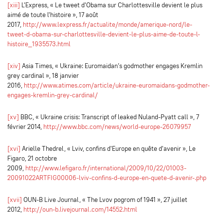
[xiii]
L’Express, « Le tweet d'Obama sur Charlottesville devient le plus
aimé de toute l'histoire », 17 août
2017,
http://www.lexpress.fr/actualite/monde/amerique-nord/le-
tweet-d-obama-sur-charlottesville-devient-le-plus-aime-de-toute-l-
histoire_1935573.html
[xiv]
Asia Times, « Ukraine: Euromaidan’s godmother engages Kremlin
grey cardinal », 18 janvier
2016,
http://www.atimes.com/article/ukraine-euromaidans-godmother-
engages-kremlin-grey-cardinal/
[xv]
BBC, « Ukraine crisis: Transcript of leaked Nuland-Pyatt call », 7
février 2014,
http://www.bbc.com/news/world-europe-26079957
[xvi]
Arielle Thedrel, « Lviv, confins d'Europe en quête d'avenir », Le
Figaro, 21 octobre
2009,
http://www.lefigaro.fr/international/2009/10/22/01003-
20091022ARTFIG00006-lviv-confins-d-europe-en-quete-d-avenir-.php
[xvii]
OUN-B Live Journal, « The Lvov pogrom of 1941 », 27 juillet
2012,
http://oun-b.livejournal.com/14552.html