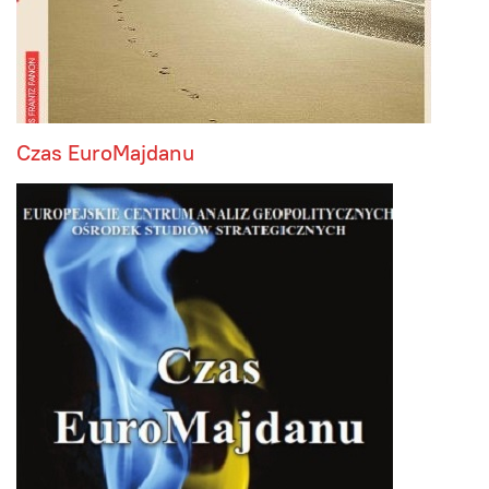
Czas EuroMajdanu