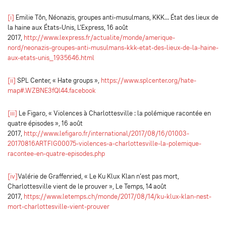
[i]
Emilie Tôn, Néonazis, groupes anti-musulmans, KKK... État des lieux de
la haine aux États-Unis, L’Express, 16 août
2017,
http://www.lexpress.fr/actualite/monde/amerique-
nord/neonazis-groupes-anti-musulmans-kkk-etat-des-lieux-de-la-haine-
aux-etats-unis_1935646.html
[ii]
SPL Center, « Hate groups »,
https://www.splcenter.org/hate-
map#.WZBNE3fQl44.facebook
[iii]
Le Figaro, « Violences à Charlottesville : la polémique racontée en
quatre épisodes », 16 août
2017,
http://www.lefigaro.fr/international/2017/08/16/01003-
20170816ARTFIG00075-violences-a-charlottesville-la-polemique-
racontee-en-quatre-episodes.php
[iv]
Valérie de Graffenried, « Le Ku Klux Klan n’est pas mort,
Charlottesville vient de le prouver », Le Temps, 14 août
2017,
https://www.letemps.ch/monde/2017/08/14/ku-klux-klan-nest-
mort-charlottesville-vient-prouver