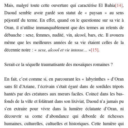
Mais, malgré toute cette ouverture qui caractérise El Bahia
[14]
,
Daoud semble avoir gardé son statut de « paysan » au sens
péjoratif du terme. En effet, quand on le questionne sur sa vie à
Oran, il n’utilise immanquablement que des termes au relents de
débauche : sexe, femmes, nudité, vin, alcool, bars, etc. Il avouera
même que les meilleures années de sa vie étaient celles de la
décennie noire : «
sexe, alcool et vie intense…
»
[15]
.
Serait-ce la séquelle traumatisante des mosaïques romaines ?
En fait, c’est comme si, en parcourant les « labyrinthes » d’Oran
sans fil d’Ariane, l’écrivain s’était égaré dans de sordides tripots
hantés par des créatures aux mœurs faciles. Coincé dans les bas-
fonds de la ville et folâtrant dans son lixiviat, Daoud n’a jamais pu
s’en extraire pour vivre dans la lumière éclatante d’Oran, ni
découvrir sa corne d’abondance qui déborde de richesses
humaines, culturelles, cultuelles et historiques. Cette lumière qui