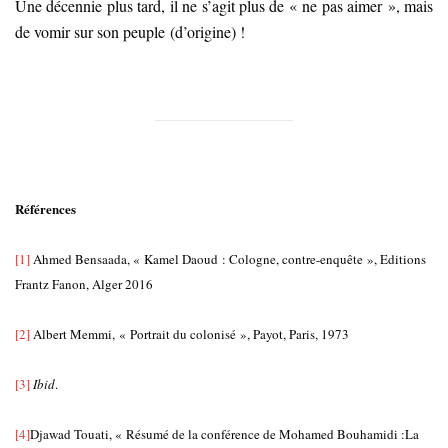
Une décennie plus tard, il ne s’agit plus de « ne pas aimer », mais
de vomir sur son peuple (d’origine) !
Références
[1]
Ahmed Bensaada, « Kamel Daoud : Cologne, contre-enquête », Editions
Frantz Fanon, Alger 2016
[2]
Albert Memmi, « Portrait du colonisé », Payot, Paris, 1973
[3]
Ibid
.
[4]
Djawad Touati, « Résumé de la conférence de Mohamed Bouhamidi :La