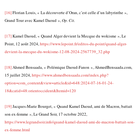
[16]
Florian Louis, « La découverte d’Oran, c’est celle d’un labyrinthe »,
Grand Tour avec Kamel Daoud »,
Op. Cit.
[17]
Kamel Daoud, « Quand Alger devient la Mecque du wokisme », Le
Point, 12 août 2024,
https://www.lepoint.fr/editos-du-point/quand-alger-
devient-la-mecque-du-wokisme-12-08-2024-2567739_32.php
[18]
Ahmed Bensaada, « Polémique Daoud-Fanon », AhmedBensaada.com,
15 juillet 2024,
https://www.ahmedbensaada.com/index.php?
option=com_content&view=article&id=648:2024-07-16-01-24-
18&catid=48:orientoccident&Itemid=120
[19]
Jacques-Marie Bourget, « Quand Kamel Daoud, ami de Macron, battait
son ex-femme », Le Grand Soir, 17 octobre 2022,
https://www.legrandsoir.info/quand-kamel-daoud-ami-de-macron-battait-son-
ex-femme.html