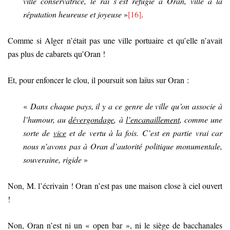
ville conservatrice, le raï s’est réfugié à Oran, ville à la
réputation heureuse et joyeuse
»
[16]
.
Comme si Alger n’était pas une ville portuaire et qu’elle n’avait
pas plus de cabarets qu’Oran !
Et, pour enfoncer le clou, il poursuit son laïus sur Oran :
«
Dans chaque pays, il y a ce genre de ville qu’on associe à
l’humour, au
dévergondage
, à
l’encanaillement
, comme une
sorte de
vice
et de vertu à la fois. C’est en partie vrai car
nous n’avons pas à Oran d’autorité politique monumentale,
souveraine, rigide
»
Non, M. l’écrivain ! Oran n’est pas une maison close à ciel ouvert
!
Non, Oran n’est ni un « open bar », ni le siège de bacchanales