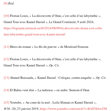
[9]
Ibid
.
[10]
Florian Louis, « La découverte d’Oran, c’est celle d’un labyrinthe »,
Grand Tour avec Kamel Daoud », Le Grand Continent, 9 août 2024,
https://legrandcontinent.eu/fr/2024/08/09/la-decouverte-doran-cest-celle-
dun-labyrinthe-grand-tour-avec-kamel-daoud/
[11]
Héros du roman « Le fils du pauvre » de Mouloud Feraoun
[12]
Florian Louis, « La découverte d’Oran, c’est celle d’un labyrinthe »,
Grand Tour avec Kamel Daoud »,
Op. Cit
.
[13]
Ahmed Bensaada, « Kamel Daoud : Cologne, contre-enquête »,
Op. Cit.
[14]
El Bahia veut dire « La radieuse » en arabe. Surnom d’Oran
[15]
Youtube, « Au cœur de la nuit - Leila Slimani et Kamel Daoud »,
@36 :20, 23 janvier 2019,
https://www.youtube.com/watch?v=IlASYk6w298