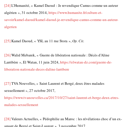
[24]
L’Humanité, « Kamel Daoud : Je revendique Camus comme un auteur
algérien », 31 octobre 2014,
https://www.humanite.fr/culture-et-
savoir/kamel-daoud/kamel-daoud-je-revendique-camus-comme-un-auteur-
algerien
[25]
Kamel Daoud, « YSL au 11 rue Stora »,
Op. Cit.
[26]
Walid Mebarek, « Guerre de libération nationale : Décès d’Aline
Larribère », El Watan, 11 juin 2024,
https://elwatan-dz.com/guerre-de-
liberation-nationale-deces-daline-larribere
[27]
TVA Nouvelles, « Saint Laurent et Bergé, deux êtres malades
sexuellement », 27 octobre 2017,
https://www.tvanouvelles.ca/2017/10/27/saint-laurent-et-berge-deux-etres-
malades-sexuellement
[28]
Valeurs Actuelles, « Pédophilie au Maroc : les révélations choc d’un ex-
amant de Bergé et Saint-Laurent », 3 novembre 2017,