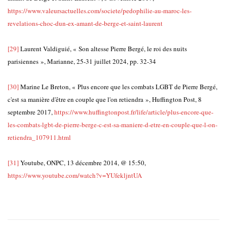
https://www.valeursactuelles.com/societe/pedophilie-au-maroc-les-
revelations-choc-dun-ex-amant-de-berge-et-saint-laurent
[29]
Laurent Valdiguié, « Son altesse Pierre Bergé, le roi des nuits
parisiennes », Marianne, 25-31 juillet 2024, pp. 32-34
[30]
Marine Le Breton, « Plus encore que les combats LGBT de Pierre Bergé,
c'est sa manière d'être en couple que l'on retiendra », Huffington Post, 8
septembre 2017,
https://www.huffingtonpost.fr/life/article/plus-encore-que-
les-combats-lgbt-de-pierre-berge-c-est-sa-maniere-d-etre-en-couple-que-l-on-
retiendra_107911.html
[31]
Youtube, ONPC, 13 décembre 2014, @ 15:50,
https://www.youtube.com/watch?v=YUfekljntUA