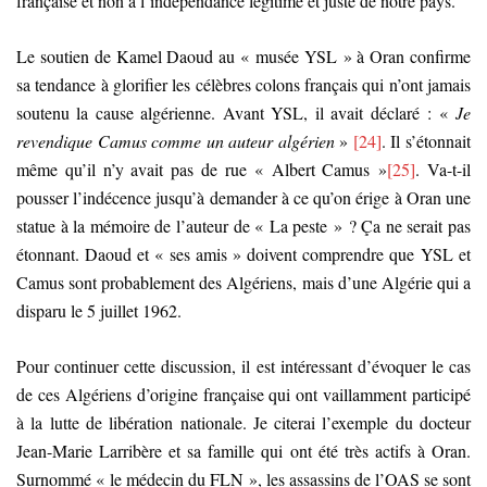
française et non à l’indépendance légitime et juste de notre pays.
Le soutien de Kamel Daoud au « musée YSL » à Oran confirme
sa tendance à glorifier les célèbres colons français qui n’ont jamais
soutenu la cause algérienne. Avant YSL, il avait déclaré : «
Je
revendique Camus comme un auteur algérien
»
[24]
. Il s’étonnait
même qu’il n’y avait pas de rue « Albert Camus »
[25]
. Va-t-il
pousser l’indécence jusqu’à demander à ce qu’on érige à Oran une
statue à la mémoire de l’auteur de « La peste » ? Ça ne serait pas
étonnant. Daoud et « ses amis » doivent comprendre que YSL et
Camus sont probablement des Algériens, mais d’une Algérie qui a
disparu le 5 juillet 1962.
Pour continuer cette discussion, il est intéressant d’évoquer le cas
de ces Algériens d’origine française qui ont vaillamment participé
à la lutte de libération nationale. Je citerai l’exemple du docteur
Jean-Marie Larribère et sa famille qui ont été très actifs à Oran.
Surnommé « le médecin du FLN », les assassins de l’OAS se sont