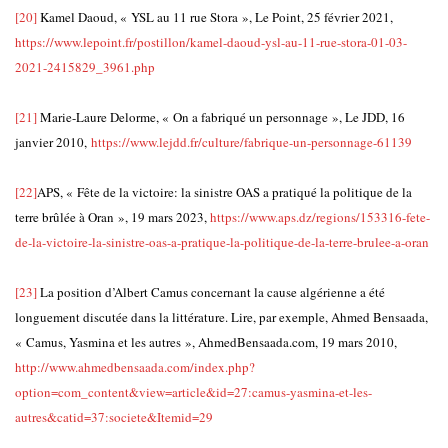
[20]
Kamel Daoud, « YSL au 11 rue Stora », Le Point, 25 février 2021,
https://www.lepoint.fr/postillon/kamel-daoud-ysl-au-11-rue-stora-01-03-
2021-2415829_3961.php
[21]
Marie-Laure Delorme, « On a fabriqué un personnage », Le JDD, 16
janvier 2010,
https://www.lejdd.fr/culture/fabrique-un-personnage-61139
[22]
APS, « Fête de la victoire: la sinistre OAS a pratiqué la politique de la
terre brûlée à Oran », 19 mars 2023,
https://www.aps.dz/regions/153316-fete-
de-la-victoire-la-sinistre-oas-a-pratique-la-politique-de-la-terre-brulee-a-oran
[23]
La position d’Albert Camus concernant la cause algérienne a été
longuement discutée dans la littérature. Lire, par exemple, Ahmed Bensaada,
« Camus, Yasmina et les autres », AhmedBensaada.com, 19 mars 2010,
http://www.ahmedbensaada.com/index.php?
option=com_content&view=article&id=27:camus-yasmina-et-les-
autres&catid=37:societe&Itemid=29