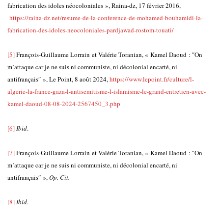
fabrication des idoles néocoloniales », Raina-dz, 17 février 2016,
https://raina-dz.net/resume-de-la-conference-de-mohamed-bouhamidi-la-
fabrication-des-idoles-neocoloniales-pardjawad-rostom-touati/
[5]
François-Guillaume Lorrain et Valérie Toranian, « Kamel Daoud : ″On
m’attaque car je ne suis ni communiste, ni décolonial encarté, ni
antifrançais″ », Le Point, 8 août 2024,
https://www.lepoint.fr/culture/l-
algerie-la-france-gaza-l-antisemitisme-l-islamisme-le-grand-entretien-avec-
kamel-daoud-08-08-2024-2567450_3.php
[6]
Ibid
.
[7]
François-Guillaume Lorrain et Valérie Toranian, « Kamel Daoud : ″On
m’attaque car je ne suis ni communiste, ni décolonial encarté, ni
antifrançais″ »,
Op. Cit.
[8]
Ibid
.