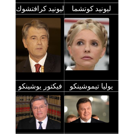
ليونيد كوتشما
ليونيد كرافتشوك
يوليا تيموشينكو
فيكتور يوشينكو