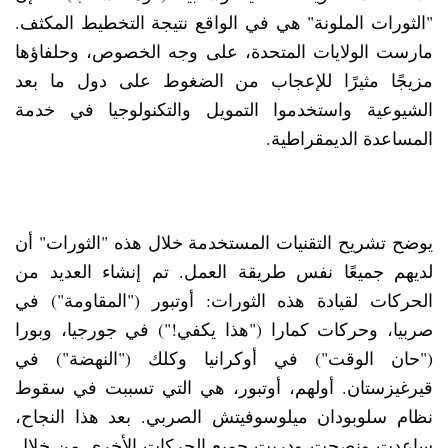
"الثورات الملونة" هي في الواقع نتيجة التخطيط المكثف.
مارست الولايات المتحدة، على وجه الخصوص، وحلفاؤها
مزيجًا مثيرًا للإعجاب من الضغوط على دول ما بعد
الشيوعية واستخدموا التمويل والتكنولوجيا في خدمة
المساعدة الديمقراطية.
يوضح تشريح التقنيات المستخدمة خلال هذه "الثورات" أن
لديهم جميعًا نفس طريقة العمل. تم إنشاء العديد من
الحركات لقيادة هذه الثورات: أوتبور ("المقاومة") في
صربيا، وحركات كمارا ("هذا يكفي!") في جورجيا، وبورا
("حان الوقت") في أوكرانيا وكلك ("النهضة") في
قيرغيزستان. أولهم، أوتبور، هي التي تسببت في سقوط
نظام سلوبودان ميلوسوفيتش الصربي. بعد هذا النجاح،
ساعدت ونصحت ودربت جميع الحركات الأخرى من خلال