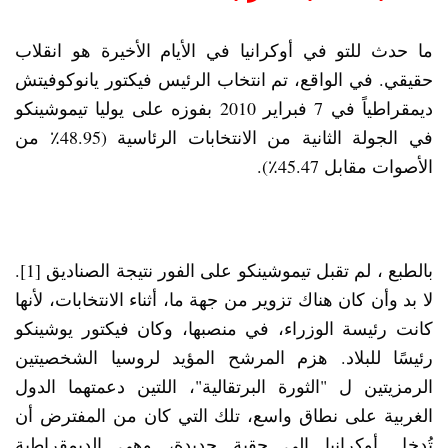
ما حدث للتو في أوكرانيا في الأيام الأخيرة هو انقلاب
حقيقي. في الواقع، تم انتخاب الرئيس فيكتور يانوكوفيتش
ديمقراطياً في 7 فبراير 2010 بفوزه على يوليا تيموشينكو
في الجولة الثانية من الانتخابات الرئاسية (48.95٪ من
الأصوات مقابل 45.47٪).
بالطبع ، لم تقبل تيموشينكو على الفور نتيجة الصناديق [1].
لا بد وأن كان هناك تزوير من جهة ما، أثناء الانتخابات، لأنها
كانت رئيسة الوزراء، في منصبها، وكان فيكتور يوشينكو
رئيسًا للبلاد. هزم المرشح المؤيد لروسيا الشخصيتين
الرمزيتين ل "الثورة البرتقالية"، اللتين دعمتهما الدول
الغربية على نطاق واسع، تلك التي كان من المفترض أن
تُدخل أوكرانيا إلى حقبة جديدة، وهي الديمقراطية