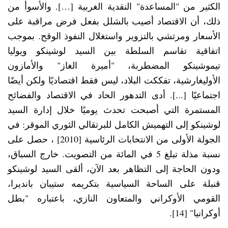
الكثير من "المساعدة" النقدية الغربية […]. والأسوأ من
ذلك، أن الاقتصاد أصيب بالشلل بفعل فرض مراقبة على
الأسعار ومرتشي بالتزوير واستغلال النفوذ الوقح. بموجب
اتفاقية تقاسم السلطة بين السيد لوشينكو ويوليا
تيموشينكو المضطربة، "أميرة الغاز" والأمازون
الأوليغارشية، تفككت البلاد، ليس فقط اقتصاديًا ولكن أيضًا
اجتماعيًا [...]. أدى التدهور الحاد في الاقتصاد والفضائح
المستمرة التي أصبحت تحدث يوميًا خلال إدارة السيد
لوشينكو إلى التهميش الكامل للبرتقالي الثوري الموقر: في
الجولة الأولى من الانتخابات الرئاسية [2010] ، حصل على
نسبة مذلة تبلغ 5 في المائة من التصويت. خارج السباق،
ودون الحاجة إلى التظاهر بعد الآن، ألقى السيد لوشينكو
قنبلة على الساحة السياسية بتكريمه ستيبان بانديرا،
القومي الأوكراني والمتعاون النازي، باعتباره "بطل
أوكرانيا" [14].