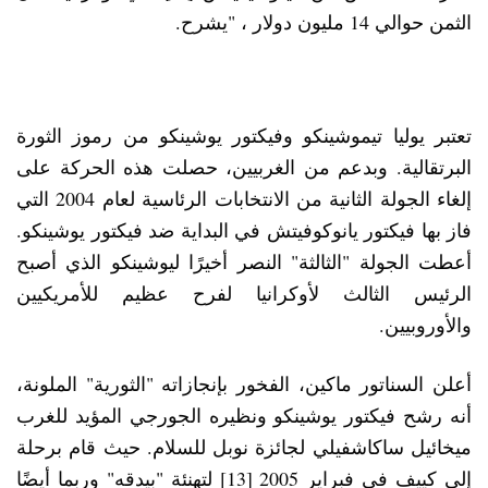
الثمن حوالي 14 مليون دولار ، "يشرح.
تعتبر يوليا تيموشينكو وفيكتور يوشينكو من رموز الثورة
البرتقالية. وبدعم من الغربيين، حصلت هذه الحركة على
إلغاء الجولة الثانية من الانتخابات الرئاسية لعام 2004 التي
فاز بها فيكتور يانوكوفيتش في البداية ضد فيكتور يوشينكو.
أعطت الجولة "الثالثة" النصر أخيرًا ليوشينكو الذي أصبح
الرئيس الثالث لأوكرانيا لفرح عظيم للأمريكيين
والأوروبيين.
أعلن السناتور ماكين، الفخور بإنجازاته "الثورية" الملونة،
أنه رشح فيكتور يوشينكو ونظيره الجورجي المؤيد للغرب
ميخائيل ساكاشفيلي لجائزة نوبل للسلام. حيث قام برحلة
إلى كييف في فبراير 2005 [13] لتهنئة "بيدقه" وربما أيضًا