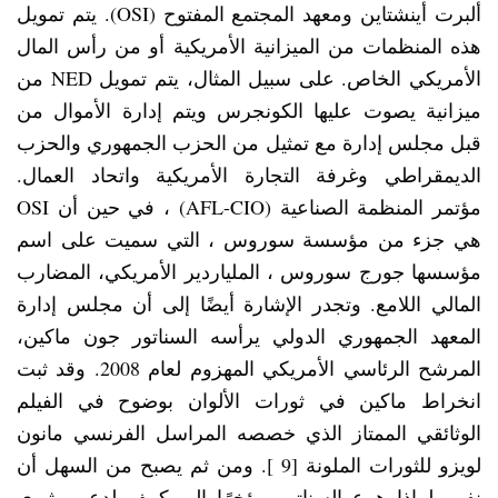
ألبرت أينشتاين ومعهد المجتمع المفتوح (OSI). يتم تمويل
هذه المنظمات من الميزانية الأمريكية أو من رأس المال
الأمريكي الخاص. على سبيل المثال، يتم تمويل NED من
ميزانية يصوت عليها الكونجرس ويتم إدارة الأموال من
قبل مجلس إدارة مع تمثيل من الحزب الجمهوري والحزب
الديمقراطي وغرفة التجارة الأمريكية واتحاد العمال.
مؤتمر المنظمة الصناعية (AFL-CIO) ، في حين أن OSI
هي جزء من مؤسسة سوروس ، التي سميت على اسم
مؤسسها جورج سوروس ، الملياردير الأمريكي، المضارب
المالي اللامع. وتجدر الإشارة أيضًا إلى أن مجلس إدارة
المعهد الجمهوري الدولي يرأسه السناتور جون ماكين،
المرشح الرئاسي الأمريكي المهزوم لعام 2008. وقد ثبت
انخراط ماكين في ثورات الألوان بوضوح في الفيلم
الوثائقي الممتاز الذي خصصه المراسل الفرنسي مانون
لويزو للثورات الملونة [9 ]. ومن ثم يصبح من السهل أن
نفهم لماذا هرع السناتور مؤخرًا إلى كييف لدعم مثيري