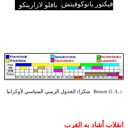
فيكتور يانوكوفيتش
بافلو لازارينكو
الجدول الزمني السياسي لأوكرانيا (شكرا Benoit G.-L.)
انقلاب أشاد به الغرب