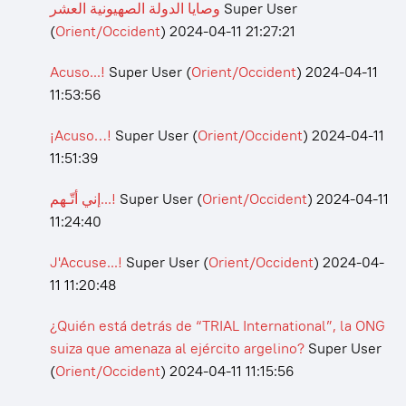
وصايا الدولة الصهيونية العشر
Super User
(
Orient/Occident
)
2024-04-11 21:27:21
Acuso...!
Super User
(
Orient/Occident
)
2024-04-11
11:53:56
¡Acuso…!
Super User
(
Orient/Occident
)
2024-04-11
11:51:39
إني أتّـهم...!
Super User
(
Orient/Occident
)
2024-04-11
11:24:40
J'Accuse...!
Super User
(
Orient/Occident
)
2024-04-
11 11:20:48
¿Quién está detrás de “TRIAL International”, la ONG
suiza que amenaza al ejército argelino?
Super User
(
Orient/Occident
)
2024-04-11 11:15:56