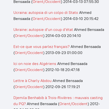
Bensaada
(
Orient/Occident
)
2014-03-13 07:55:30
Ucraina: autopsia di un colpo di Stato
Ahmed
Bensaada
(
Orient/Occident
)
2014-03-10 20:15:42
Ukraine: autopsie d’un coup d’état
Ahmed Bensaada
(
Orient/Occident
)
2014-03-03 20:14:10
Est-ce que vous parlez français?
Ahmed Bensaada
(
Orient/Occident
)
2013-09-23 01:00:00
Ici on noie des Algériens
Ahmed Bensaada
(
Orient/Occident
)
2012-10-18 20:47:18
Lettre à Charly Abdou
Ahmed Bensaada
(
Orient/Occident
)
2012-09-26 17:19:21
Djemila Benhabib à Trois-Rivières : mauvais casting
du PQ?
Ahmed Bensaada
(
Orient/Occident
)
2012-