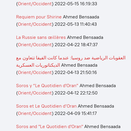
(
Orient/Occident
)
2022-05-15 16:19:33
Requiem pour Shirine
Ahmed Bensaada
(
Orient/Occident
)
2022-05-13 11:40:43
La Russie sans œillères
Ahmed Bensaada
(
Orient/Occident
)
2022-04-22 18:47:37
العقوبات الرياضية ضد روسيا: عندما كانت الفيفا تتعاون مع
الديكتاتوريات العسكرية
Ahmed Bensaada
(
Orient/Occident
)
2022-04-13 21:50:16
Soros y “Le Quotidien d'Oran”
Ahmed Bensaada
(
Orient/Occident
)
2022-04-12 22:12:50
Soros et Le Quotidien d’Oran
Ahmed Bensaada
(
Orient/Occident
)
2022-04-09 15:41:17
Soros and "Le Quotidien d'Oran"
Ahmed Bensaada