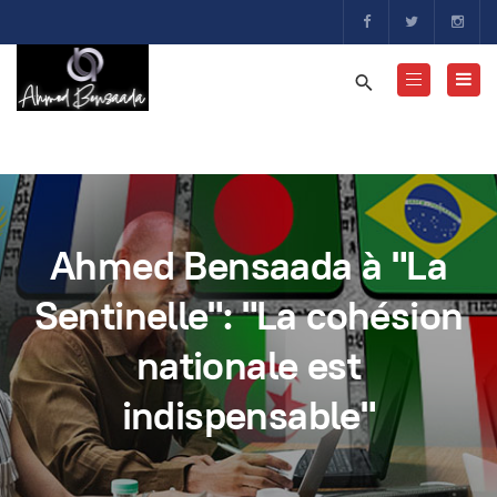
Ahmed Bensaada à "La
Sentinelle": "La cohésion
nationale est
indispensable"