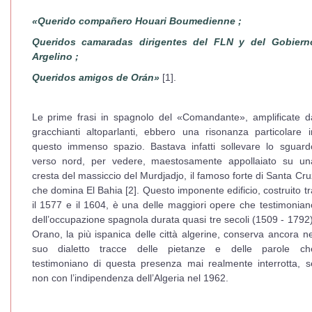
«Querido compañero Houari Boumedienne ;
Queridos camaradas dirigentes del FLN y del Gobiern
Argelino ;
Queridos amigos de Orán»
[1].
Le prime frasi in spagnolo del «Comandante», amplificate d
gracchianti altoparlanti, ebbero una risonanza particolare i
questo immenso spazio. Bastava infatti sollevare lo sguard
verso nord, per vedere, maestosamente appollaiato su un
cresta del massiccio del Murdjadjo, il famoso forte di Santa Cru
che domina El Bahia [2]. Questo imponente edificio, costruito tr
il 1577 e il 1604, è una delle maggiori opere che testimonian
dell’occupazione spagnola durata quasi tre secoli (1509 - 1792)
Orano, la più ispanica delle città algerine, conserva ancora ne
suo dialetto tracce delle pietanze e delle parole ch
testimoniano di questa presenza mai realmente interrotta, s
non con l’indipendenza dell’Algeria nel 1962.