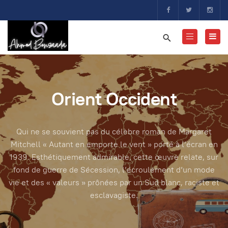
Orient Occident
Qui ne se souvient pas du célèbre roman de Margaret
Mitchell « Autant en emporte le vent » porté à l’écran en
1939. Esthétiquement admirable, cette œuvre relate, sur
fond de guerre de Sécession, l’écroulement d’un mode
vie et des « valeurs » prônées par un Sud blanc, raciste et
esclavagiste.