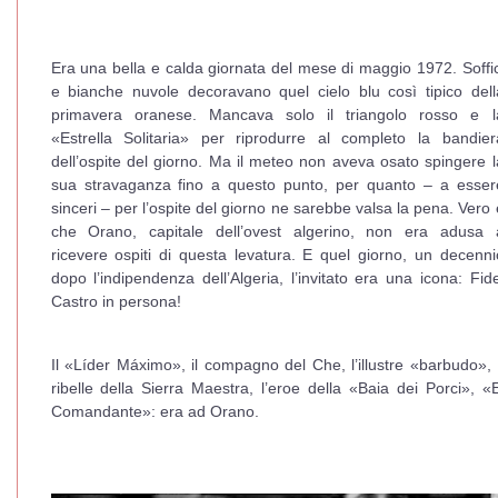
Era una bella e calda giornata del mese di maggio 1972. Soffic
e bianche nuvole decoravano quel cielo blu così tipico dell
primavera oranese. Mancava solo il triangolo rosso e l
«Estrella Solitaria» per riprodurre al completo la bandier
dell’ospite del giorno. Ma il meteo non aveva osato spingere l
sua stravaganza fino a questo punto, per quanto – a esser
sinceri – per l’ospite del giorno ne sarebbe valsa la pena. Vero 
che Orano, capitale dell’ovest algerino, non era adusa 
ricevere ospiti di questa levatura. E quel giorno, un decenni
dopo l’indipendenza dell’Algeria, l’invitato era una icona: Fide
Castro in persona!
Il «Líder Máximo», il compagno del Che, l’illustre «barbudo», i
ribelle della Sierra Maestra, l’eroe della «Baia dei Porci», «E
Comandante»: era ad Orano.