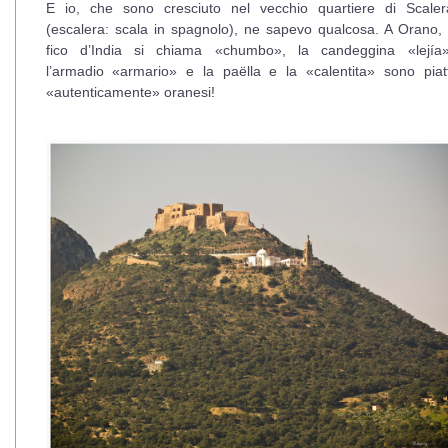
E io, che sono cresciuto nel vecchio quartiere di Scaler
(escalera: scala in spagnolo), ne sapevo qualcosa. A Orano, i
fico d’India si chiama «chumbo», la candeggina «lejía»
l’armadio «armario» e la paëlla e la «calentita» sono piatt
«autenticamente» oranesi!