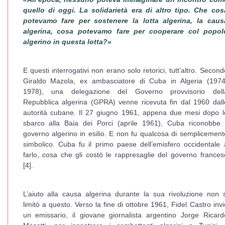
quello di oggi. La solidarietà era di altro tipo. Che cos
potevamo fare per sostenere la lotta algerina, la caus
algerina, cosa potevamo fare per cooperare col popol
algerino in questa lotta?»
E questi interrogativi non erano solo retorici, tutt’altro. Second
Giraldo Mazola, ex ambasciatore di Cuba in Algeria (1974
1978), una delegazione del Governo provvisorio dell
Repubblica algerina (GPRA) venne ricevuta fin dal 1960 dall
autorità cubane. Il 27 giugno 1961, appena due mesi dopo l
sbarco alla Baia dei Porci (aprile 1961), Cuba riconobbe i
governo algerino in esilio. E non fu qualcosa di semplicement
simbolico. Cuba fu il primo paese dell’emisfero occidentale 
farlo, cosa che gli costò le rappresaglie del governo frances
[4].
L’aiuto alla causa algerina durante la sua rivoluzione non s
limitò a questo. Verso la fine di ottobre 1961, Fidel Castro invi
un emissario, il giovane giornalista argentino Jorge Ricard