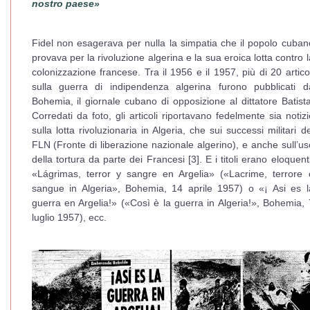
nostro paese»
Fidel non esagerava per nulla la simpatia che il popolo cuban
provava per la rivoluzione algerina e la sua eroica lotta contro l
colonizzazione francese. Tra il 1956 e il 1957, più di 20 articol
sulla guerra di indipendenza algerina furono pubblicati d
Bohemia, il giornale cubano di opposizione al dittatore Batista
Corredati da foto, gli articoli riportavano fedelmente sia notizi
sulla lotta rivoluzionaria in Algeria, che sui successi militari de
FLN (Fronte di liberazione nazionale algerino), e anche sull’us
della tortura da parte dei Francesi [3]. E i titoli erano eloquenti
«Lágrimas, terror y sangre en Argelia» («Lacrime, terrore 
sangue in Algeria», Bohemia, 14 aprile 1957) o «¡ Asi es l
guerra en Argelia!» («Così è la guerra in Algeria!», Bohemia, 
luglio 1957), ecc.