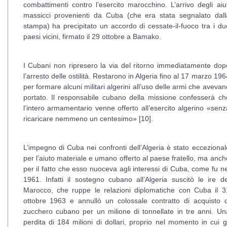
combattimenti contro l’esercito marocchino. L’arrivo degli aiut
massicci provenienti da Cuba (che era stata segnalato dall
stampa) ha precipitato un accordo di cessate-il-fuoco tra i du
paesi vicini, firmato il 29 ottobre a Bamako.
I Cubani non ripresero la via del ritorno immediatamente dop
l’arresto delle ostilità. Restarono in Algeria fino al 17 marzo 196
per formare alcuni militari algerini all’uso delle armi che avevan
portato. Il responsabile cubano della missione confesserà ch
l’intero armamentario venne offerto all’esercito algerino «senz
ricaricare nemmeno un centesimo» [10].
L’impegno di Cuba nei confronti dell’Algeria è stato eccezional
per l’aiuto materiale e umano offerto al paese fratello, ma anch
per il fatto che esso nuoceva agli interessi di Cuba, come fu ne
1961. Infatti il sostegno cubano all’Algeria suscitò le ire de
Marocco, che ruppe le relazioni diplomatiche con Cuba il 3
ottobre 1963 e annullò un colossale contratto di acquisto d
zucchero cubano per un milione di tonnellate in tre anni. Un
perdita di 184 milioni di dollari, proprio nel momento in cui gl