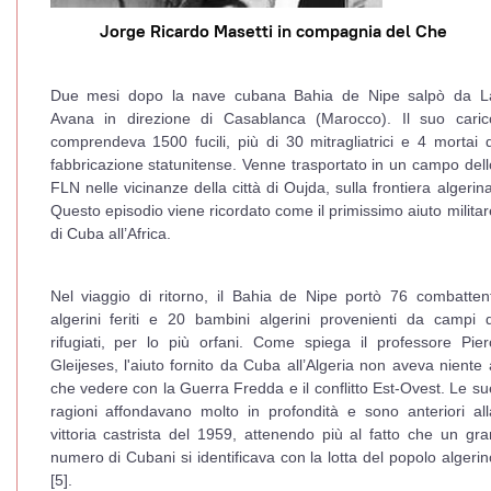
Jorge Ricardo Masetti in compagnia del Che
Due mesi dopo la nave cubana Bahia de Nipe salpò da L
Avana in direzione di Casablanca (Marocco). Il suo caric
comprendeva 1500 fucili, più di 30 mitragliatrici e 4 mortai d
fabbricazione statunitense. Venne trasportato in un campo dell
FLN nelle vicinanze della città di Oujda, sulla frontiera algerina
Questo episodio viene ricordato come il primissimo aiuto militar
di Cuba all’Africa.
Nel viaggio di ritorno, il Bahia de Nipe portò 76 combattent
algerini feriti e 20 bambini algerini provenienti da campi d
rifugiati, per lo più orfani. Come spiega il professore Pier
Gleijeses, l'aiuto fornito da Cuba all’Algeria non aveva niente 
che vedere con la Guerra Fredda e il conflitto Est-Ovest. Le su
ragioni affondavano molto in profondità e sono anteriori all
vittoria castrista del 1959, attenendo più al fatto che un gra
numero di Cubani si identificava con la lotta del popolo algerin
[5].