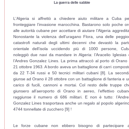
La guerra delle sabbie
L'Algeria si affrettò a chiedere aiuto militare a Cuba pe
fronteggiare l’invasione marocchina. Bastarono solo poche or
alle autorità cubane per accettare di aiutare l’Algeria aggredita
Nonostante la violenza dell’uragano Flora, una delle peggior
catastrofi naturali degli ultimi decenni che devastò la part
orientale dell’isola uccidendo più di 1000 persone, Cub
noleggiò due navi da mandare in Algeria: l’Aracelio Iglesias 
l’Andres Gonzalez Lines. La prima attraccò al porto di Orano i
21 ottobre 1963. A bordo aveva un battaglione di carri compost
da 22 T-34 russi e 50 tecnici militari cubani [8]. La second
giunse ad Orano il 28 ottobre con un battaglione di fanteria e u
carico di fucili, cannoni e mortai. Col resto delle truppe ch
giunsero all’aeroporto di Orano in aereo, l’effettivo cuban
raggiunse il numero di 686 militari. E non è tutto: l’Andre
Gonzalez Lines trasportava anche un regalo al popolo algerino
4744 tonnellate di zucchero [9] !
Le forze cubane non ebbero bisogno di partecipare a