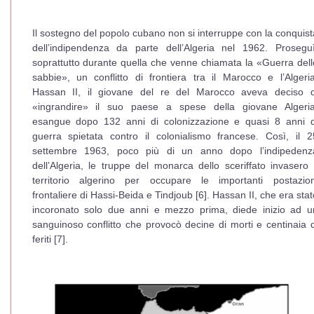
Il sostegno del popolo cubano non si interruppe con la conquist
dell’indipendenza da parte dell’Algeria nel 1962. Proseguì
soprattutto durante quella che venne chiamata la «Guerra dell
sabbie», un conflitto di frontiera tra il Marocco e l’Algeria
Hassan II, il giovane del re del Marocco aveva deciso d
«ingrandire» il suo paese a spese della giovane Algeria
esangue dopo 132 anni di colonizzazione e quasi 8 anni d
guerra spietata contro il colonialismo francese. Così, il 2
settembre 1963, poco più di un anno dopo l’indipedenz
dell’Algeria, le truppe del monarca dello sceriffato invasero i
territorio algerino per occupare le importanti postazion
frontaliere di Hassi-Beida e Tindjoub [6]. Hassan II, che era stat
incoronato solo due anni e mezzo prima, diede inizio ad u
sanguinoso conflitto che provocò decine di morti e centinaia d
feriti [7].